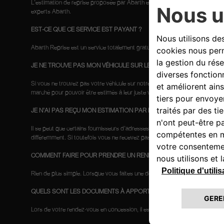
L’estimation de reprise proposée par Abarth est sans engagement. Vous rec
experts Abarth.
EST-CE QUE CE SERVICE EST PAYANT ?
Abarth Reprise est un service totalement gratuit pour vous.
JE NE TROUVE PAS MON VÉHICULE SUR LE SITE
Si vous ne trouvez pas votre véhicule sur notre site, n’hésitez pas à nous 
marché pour pouvoir être estimés à leur juste valeur.
JE N’AI PAS REÇU MON ESTIMATION PAR EMAIL
Il se peut que certains fournisseurs d’adresses e-mail identifient à tort le
différemment. Si toutefois vous ne recevez pas votre email d’estimation, n
COMMENT FAIRE POUR PRENDRE UN RENDEZ-VOUS ?
Rien de plus simple. Lorsque vous faites une demande d’estimation en ligne, 
QUELS SONT LES DOCUMENTS À APPORTER LORS DU RENDEZ-VOU
Lors de votre rendez-vous en concession, il est souhaitable que vous venie