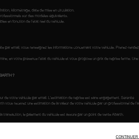
nition, kilométrage, date de mise en circulation.
professionnels sur des modèles équivalents.
les en fonction de l’état réel du véhicule.
uite par email, vous renseignez les informations concernant votre véhicule. Prenez-rend
amine, en votre présence l’état du véhicule et vous propose un prix de reprise ferme. U
ABARTH ?
eur de votre véhicule par email. L’estimation de reprise est sans engagement. Sérénité
barth vous recevez une estimation de la valeur de votre véhicule par un professionnel de 
 la transaction, le paiement du véhicule est assuré par un point de vente Abarth.