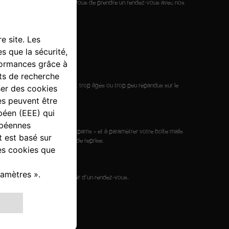
gement de votre part. Libre à vous de prendre un rendez-vous avec nos
 noter, certains véhicules sont trop âgés ou trop peu répandus sur le
sier « Courrier indésirable / Spams » et à paramétrer votre boîte mails
transmettre votre estimation de reprise.
 vous de l’appeler pour convenir d’un rendez-vous.