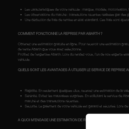
Les caractéristiques de votre véhicule : marque, modèle, motorisation, fi
Les observations du marché : transactions récentes réalisées par des 
Une déduction de frais de remise en état standard. Ces frais sont ajustab
COMMENT FONCTIONNE LA REPRISE PAR ABARTH ?
Obtenez une estimation gratuite en ligne. Pour recevoir une estimation grat
de vente Abarth que vous avez sélectionné.
Profitez de l’expertise Abarth. Lors du rendez-vous, l’un de nos experts ex
véhicule.
QUELS SONT LES AVANTAGES À UTILISER LE SERVICE DE REPRISE 
Rapidité. En seulement quelques clics, recevez une estimation de la val
Sérénité. Evitez les mauvaises surprises. En sollicitant le service de A
marché et des transactions récentes.
Sécurité. Le paiement de votre véhicule est garanti et sécurisé. Lors de
A QUOI M’ENGAGE UNE ESTIMATION DE REPRISE ?