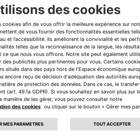
evrez gratuitement notre proposition sous 24h les jours ouvrés. Estimation sans enga
contacter pour que nous puissions vous donner une estimation de reprise personnalisée. A
s emails de Abarth comme des spams. Dans ce cas, nous vous invitons à consulter votre dos
’hésitez pas à nous contacter en laissant vos coordonnées pour que nous puissions vous 
vous choisissez votre point de vente Abarth. Soit ce dernier vous contacte, soit libre à
S ?
z avec votre véhicule, muni des documents suivants :