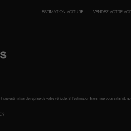
ESTIMATION VOITURE
VENDEZ VOTRE VO
NS
t une estimation de reprise de votre véhicule. Si l’estimation transmise vous satisfait, 
E ?