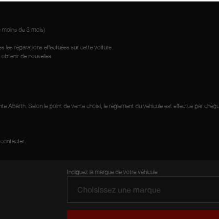
de moins de 3 mois)
es les réparations effectuées sur cette voiture
n obtenir de nouvelles
nte Abarth. Selon le point de vente choisi, le règlement du véhicule est effectué par chèq
 contacter.
Indiquez la marque de votre véhicule