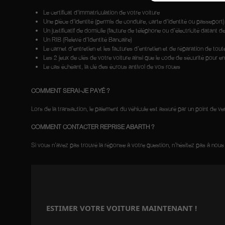
Le certificat d'immatriculation de votre voiture
Une pièce d’identité (permis de conduire, carte d’identité ou passeport)
Un justificatif de domicile (facture de téléphone ou d’électricité datant 
Un RIB (Relevé d’Identité Bancaire)
Le carnet d’entretien et les factures d’entretien et de réparation de tout
Les 2 jeux de clés de votre voiture ainsi que le code de sécurité pour e
Le cas échéant, la clé des écrous antivol de vos roues
COMMENT SERAI-JE PAYÉ ?
Lors de la transaction, le paiement du véhicule est assuré par un point de ve
COMMENT CONTACTER REPRISE ABARTH ?
Si vous n’avez pas trouvé la réponse à votre question, n’hésitez pas à nous
ESTIMER VOTRE VOITURE MAINTENANT !