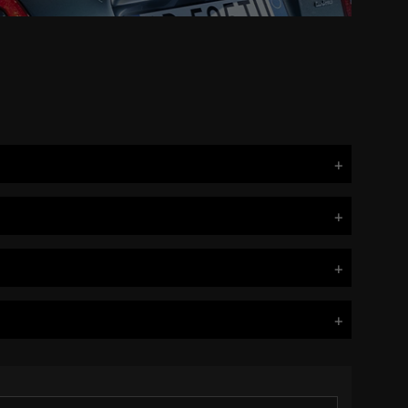
t du véhicule déduits de votre estimation.
5 minutes. Une fois votre estimation obtenue, vous êtes recontacté par le
 reprendre votre véhicule. Une fois en concession, l'un de nos experts
les que sa couleur, carrosserie, ses équipements, etc.
ez choisi vous rappelle sous 24 heures pour vous proposer un rendez-