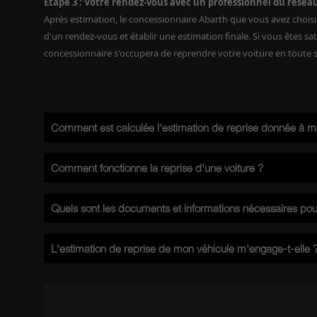
Etape 3 : Votre rendez-vous avec un professionnel du résea
Après estimation, le concessionnaire Abarth que vous avez chois
d'un rendez-vous et établir une estimation finale. Si vous êtes satis
concessionnaire s'occupera de reprendre votre voiture en toute si
Comment est calculée l'estimation de reprise donnée à ma
L'estimation reçue est établie sur les caractéristiques du véhicule, les
Comment fonctionne la reprise d'une voiture ?
Procédez à l'estimation de votre véhicule grâce à notre service de repri
concessionnaire Abarth de votre choix dans les 24 heures. Si l'estimati
Quels sont les documents et informations nécessaires pou
examine avec vous l'état du véhicule et vous propose alors un prix de rep
Afin d'évaluer votre voiture, vous aurez besoin de sa carte grise, son kil
L'estimation de reprise de mon véhicule m'engage-t-elle 
Notre service d'estimation est sans engagement. Vous obtenez directeme
vous pour la reprise de votre véhicule. Vous décidez alors si vous souh