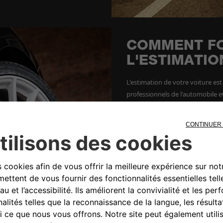
COMMENT F
L'ESTIMATIO
L'estimation de votre voiture est
professionnels de l'automobile e
précise, nous avons besoin d'inf
Comment obtenir une estimati
Obtenez l'estimation de votre vo
Pour obtenir l'estimation de vot
suivantes :
● La carte grise de votre voiture
● Le kilométrage de votre voitu