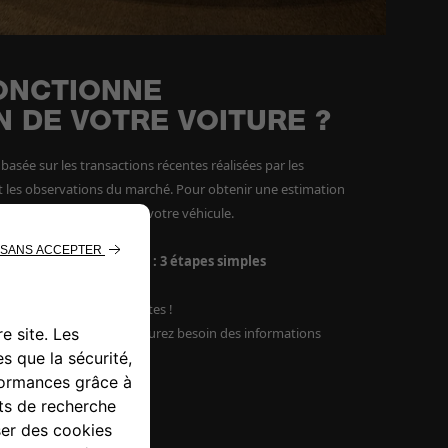
ONCTIONNE
N DE VOTRE VOITURE ?
 basée sur les transactions récentes réalisées par les
t les observations du marché. Pour obtenir une estimation
ormations complètes sur votre véhicule.
on pour votre voiture : 3 étapes simples
iture en moins de 5 minutes !
re voiture en ligne, vous aurez besoin des informations
re