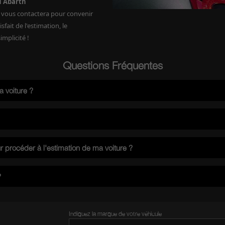
u Abarth
i vous contactera pour convenir
fait de l'estimation, le
mplicité !
Questions Fréquentes
 voiture ?
 observations du marché sur des mêmes modèles, et les frais nécessaires à la remise en éta
se en ajoutant ses caractéristiques. L'estimation de votre voiture est prête en moins de 
on vous convient, le concessionnaire vous propose un rendez-vous en point de vente pour
r procéder à l'estimation de ma voiture ?
rise ferme. Si l'offre vous convient, le concessionnaire rachète votre véhicule.
ométrage, sa version/finition, et d'autres informations supplémentaires sur le véhicule tel
?
nt l'estimation de votre voiture à la fin du parcours. Le concessionnaire que vous aur
aitez poursuivre ou non le processus.
Indiquez la marque de votre véhicule