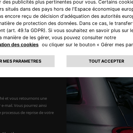
OBTENIR UNE
 VOITURE
éhicule nécessaires à son
dentifier les caractéristiques
tre immatriculation, remplissez
ue, modèle, version, année de
ché et vous retournons une
 e-mail. Vous pourrez ainsi
e processus de reprise de votre